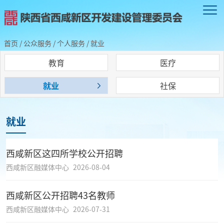
首页
/
公众服务
/
个人服务
/
就业
教育
医疗
就业
社保
就业
西咸新区这四所学校公开招聘
西咸新区融媒体中心
2026-08-04
西咸新区公开招聘43名教师
西咸新区融媒体中心
2026-07-31