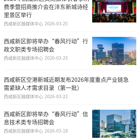
费季暨招商推介会在沣东新城诗经
里景区举行
西咸新区融媒体中心
2026-03-25
西咸新区即将举办“春风行动”行
政文职类专场招聘会
西咸新区融媒体中心
2026-03-25
西咸新区空港新城近期发布2026年度重点产业链急
需紧缺人才需求目录（第一批）
西咸新区融媒体中心
2026-03-22
西咸新区即将举办“春风行动”信
息技术类专场招聘会
西咸新区融媒体中心
2026-03-18