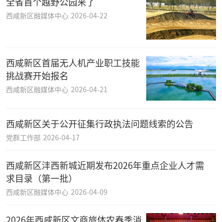
全省首个越野公园来了
西咸新区融媒体中心
2026-04-22
西咸新区首届无人机产业职工技能
挑战赛开始报名
西咸新区融媒体中心
2026-04-21
西咸新区关于公开征集行政执法问题线索的公告
党群工作部
2026-04-17
西咸新区沣西新城近期发布2026年重点企业人才需
求目录（第一批）
西咸新区融媒体中心
2026-04-09
2026年西咸新区文商旅体农春季消