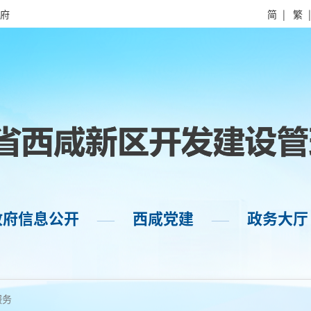
府
简
|
繁
政府信息公开
西咸党建
政务大厅
——
——