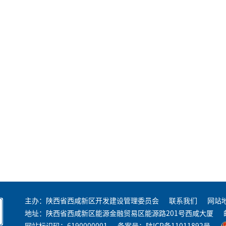
主办：陕西省西咸新区开发建设管理委员会
联系我们
网站
地址：陕西省西咸新区能源金融贸易区能源路201号西咸大厦
网站标识码：6190000001
备案号：
陕ICP备11011892号