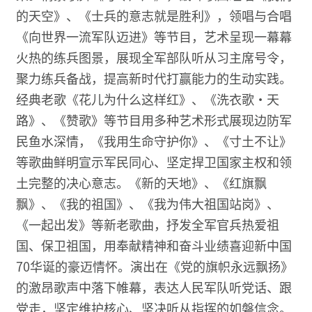
的天空》、《士兵的意志就是胜利》，领唱与合唱
《向世界一流军队迈进》等节目，艺术呈现一幕幕
火热的练兵图景，展现全军部队听从习主席号令，
聚力练兵备战，提高新时代打赢能力的生动实践。
经典老歌《花儿为什么这样红》、《洗衣歌·天
路》、《赞歌》等节目用多种艺术形式展现边防军
民鱼水深情，《我用生命守护你》、《寸土不让》
等歌曲鲜明宣示军民同心、坚定捍卫国家主权和领
土完整的决心意志。《新的天地》、《红旗飘
飘》、《我的祖国》、《我为伟大祖国站岗》、
《一起出发》等新老歌曲，抒发全军官兵热爱祖
国、保卫祖国，用奉献精神和奋斗业绩喜迎新中国
70华诞的豪迈情怀。演出在《党的旗帜永远飘扬》
的激昂歌声中落下帷幕，表达人民军队听党话、跟
党走，坚定维护核心、坚决听从指挥的如磐信念。