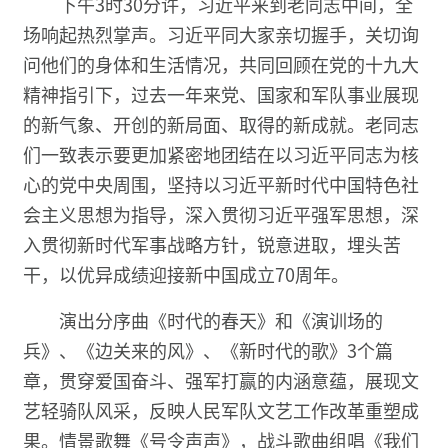
下午3时30分许，习近平来到老同志中间，全
场响起热烈掌声。习近平同大家亲切握手，关切询
问他们的身体和生活情况，共同回顾在党的十九大
精神指引下，过去一年来党、国家和军队事业展现
的新气象、开创的新局面、取得的新成就。老同志
们一致表示要更加紧密地团结在以习近平同志为核
心的党中央周围，坚持以习近平新时代中国特色社
会主义思想为指导，深入贯彻习近平强军思想，深
入贯彻新时代军事战略方针，锐意进取，埋头苦
干，以优异成绩迎接新中国成立70周年。
演出分序曲《时代的春天》和《演训场的
兵》、《边关来的风》、《新时代的歌》3个篇
章，贯穿爱国奋斗、强军打赢的内涵意蕴，展现文
艺轻骑队风采，反映人民军队文艺工作改革重塑成
果。情景歌舞《号令声声》，战斗歌曲组唱《我们