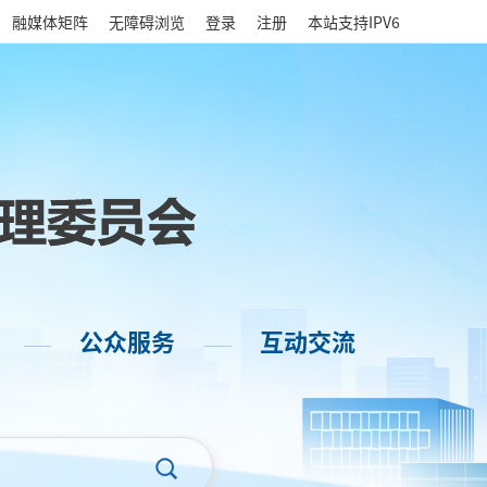
|
融媒体矩阵
无障碍浏览
登录
注册
本站支持IPV6
公众服务
互动交流
——
——