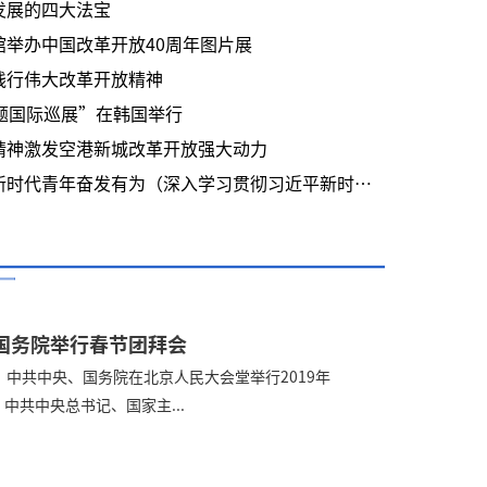
发展的四大法宝
举办中国改革开放40周年图片展
践行伟大改革开放精神
题国际巡展”在韩国举行
精神激发空港新城改革开放强大动力
空港新城改革开放强大动力
人民日报：改革开
人民日报：改革开放呼唤新时代青年奋发有为（深入学习贯彻习近平新时代中国特色社会主义思想）
国务院举行春节团拜会
，中共中央、国务院在北京人民大会堂举行2019年
中共中央总书记、国家主...