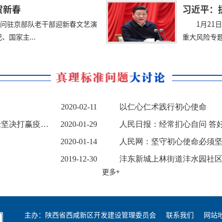
贺新春
习近平：
慰问驻京部队老干部迎新春文艺演
1月2
国家主...
重大风险专题
2020-02-11
以仁心仁术践行初心使命
疫情防控阻击战
2020-01-29
人民日报：经常扪心自问 答
2020-01-14
人民网：坚守初心使命必须坚定制度自信（深
2019-12-30
沣东新城上林街道沣水园社区举办“
更多+
主办：陕西省西咸新区开发建设管理委员会
联系我们
网站