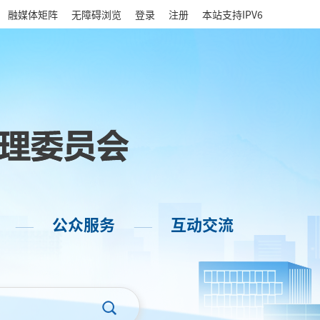
|
融媒体矩阵
无障碍浏览
登录
注册
本站支持IPV6
公众服务
互动交流
——
——