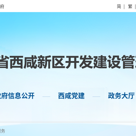
府
简
|
繁
政府信息公开
西咸党建
政务大厅
——
——