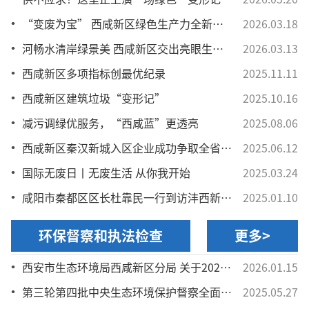
“变废为宝” 西咸新区绿色生产力全新升级
2026.03.18
河畅水清岸绿景美 西咸新区交出亮眼生态答卷
2026.03.13
西咸新区多项指标创最优纪录
2025.11.11
西咸新区建筑垃圾“变形记”
2025.10.16
减污调绿优服务，“西咸蓝”更透亮
2025.08.06
西咸新区秦汉新城入区企业成功争取全省首笔碳排放权抵质押贷款
2025.06.12
国际无废日丨无废生活 从你我开始
2025.03.24
咸阳市秦都区区长杜靠民一行到访沣西新城就区域大气污染联防联控工作开展座谈交流
2025.01.10
环保督察和执法检查
更多>
西安市生态环境局西咸新区分局 关于2026年1月15日拟作出建设项目环境影响评价文件批复决定的公示
2026.01.15
第三轮第四批中央生态环境保护督察全面启动
2025.05.27