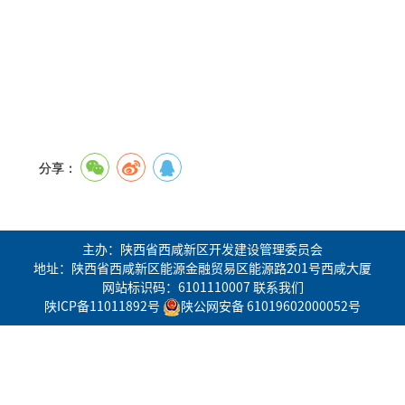
分享：
主办：陕西省西咸新区开发建设管理委员会
地址：陕西省西咸新区能源金融贸易区能源路201号西咸大厦
网站标识码：6101110007
联系我们
陕ICP备11011892号
陕公网安备 61019602000052号