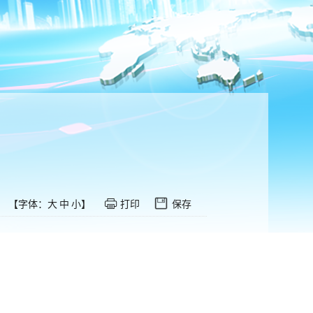
【字体：
大
中
小
】
打印
保存