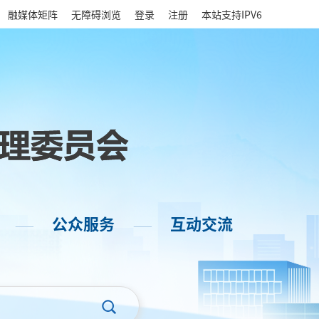
|
融媒体矩阵
无障碍浏览
登录
注册
本站支持IPV6
公众服务
互动交流
——
——