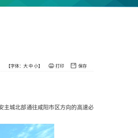
【字体：
大
中
小
】
打印
保存
。
安主城北部通往咸阳市区方向的高速必