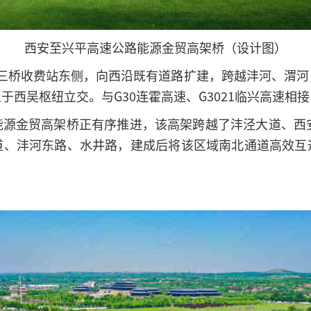
西安至兴平高速公路
能源金贸高架桥（设计图）
起于三桥收费站东侧，向西沿既有道路扩建，跨越沣河、渭
西吴枢纽立交。与G30连霍高速、G3021临兴高速相接
能源金贸高架桥正有序推进，该高架跨越了沣泾大道、西安
道、沣河东路、水井路，建成后将该区域南北通道高效互
。