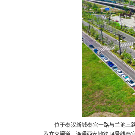
位于秦汉新城秦宫一路与兰池三
及立交闸道，连通西安地铁14号线秦