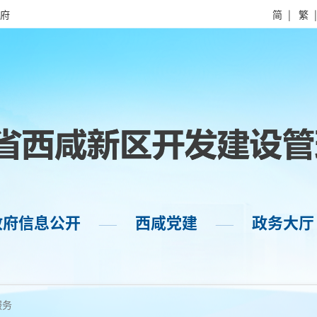
府
简
|
繁
政府信息公开
西咸党建
政务大厅
——
——