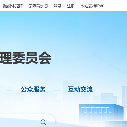
|
融媒体矩阵
无障碍浏览
登录
注册
本站支持IPV6
公众服务
互动交流
——
——