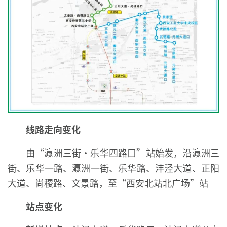
线路走向变化
由“瀛洲三街·乐华四路口”站始发，沿瀛洲三
街、乐华一路、瀛洲一街、乐华路、沣泾大道、正阳
大道、尚稷路、文景路，至“西安北站北广场”站
站点变化