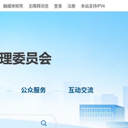
|
融媒体矩阵
无障碍浏览
登录
注册
本站支持IPV6
公众服务
互动交流
——
——