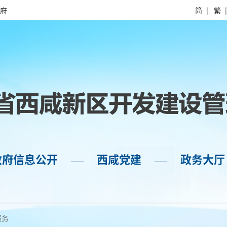
府
简
|
繁
政府信息公开
西咸党建
政务大厅
——
——