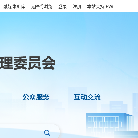
|
融媒体矩阵
无障碍浏览
登录
注册
本站支持IPV6
公众服务
互动交流
——
——