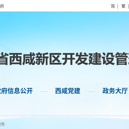
府
简
|
繁
政府信息公开
西咸党建
政务大厅
——
——