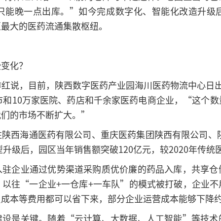
只能晚一点出库。”如今完成数字化、智能化改造升级
区最大的医药流通集散枢纽。
些变化？
作红说，目前，陕西数字医药产业园海川医药物流中心日出
市和10万家医院、药店和千余家医药电商企业，“这个
我们的市场不断扩大。”
陕西海通医药有限公司、重庆医药集团陕西有限公司、陕
型升级后，园区当年销售额突破120亿元，较2020年传统
入驻企业通过优势渠道采购质优价廉的药品入库，共享仓
。以往“一企业+一仓库+一车队”的模式被打破，企业不
成本等费用都可以省下来，部分企业运营成本能够下降约
建设是关键。随着“云计算、大数据、人工智能”等技术