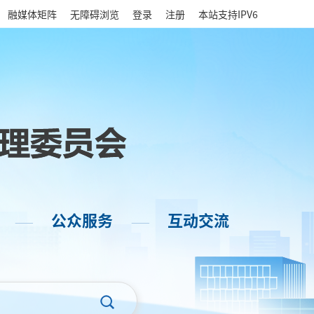
|
融媒体矩阵
无障碍浏览
登录
注册
本站支持IPV6
公众服务
互动交流
——
——