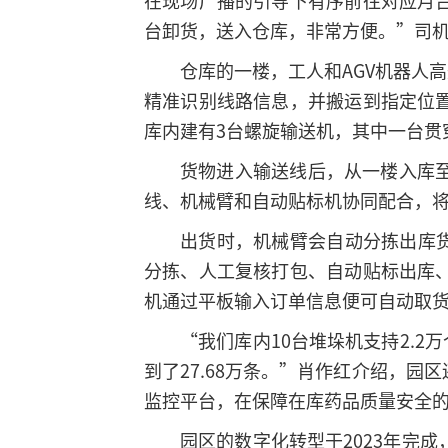
在现场广播的引导下有序前往对应月
台卸货，送入仓库，非常方便。”司
仓库的一楼，工人和AGV机器人
精准识别线路信息，并搬运到指定位
库内建有3台螺旋输送机，其中一台贯
货物进入输送线后，从一楼入库
线、机械臂和自动贴标机协同配合，
出货时，机械臂会自动分拣出库
分拣、人工复核打包、自动贴标出库
机通过平板输入订单信息便可自动取
“我们库内10台堆垛机支持2.2
到了27.68万条。”肖作红介绍，
监控平台，在保障在库药品质量安全
园区的数字化转型于2023年完