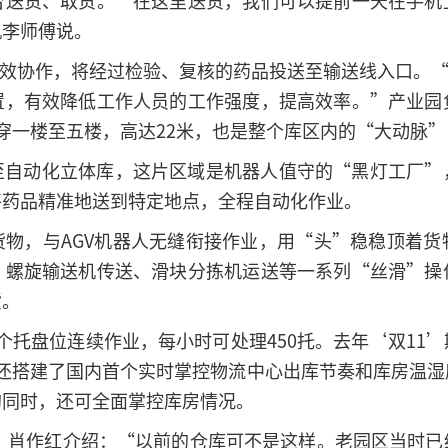
台送货、取货。“在这里送货，我们可以提前一天在手机
机李师傅说。
高效协作，将经过检验、复核的药品投送至输送线入口。“
置，有效降低工作人员的工作强度，提高效率。”产业园
穿一楼至五楼，高达22米，也是整个库区内的“大动脉
至自动化立体库，这片区域是机器人值守的“黑灯工厂”
将药品精准地送到特定地点，全程自动化作业。
货物，与AGV机器人无缝衔接作业，用“头”稳稳顶着货
、螺旋输送机传送、滑块分拣机运送等一系列“丝滑”操
货。
万个托盘位连续作业，每小时可处理450托。去年‘双1
园区还搭建了国内首个实时掌控物流中心出库节奏和库房温
的同时，还可全面掌控库房情况。
成，肖作红介绍：“以前的仓库可不是这样。老园区当时