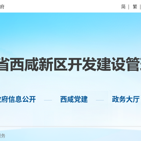
府
简
|
繁
政府信息公开
西咸党建
政务大厅
——
——