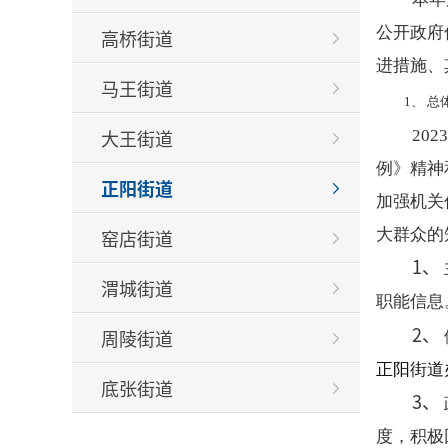
公开政府
高桥街道
进措施、
马王街道
1、 
总
大王街道
20
例》精神
正阳街道
加强机关
大群众的
窑店街道
1、 
渭城街道
职能信息
2、 
周陵街道
正阳街道
底张街道
3、 
北杜街道
度，积极