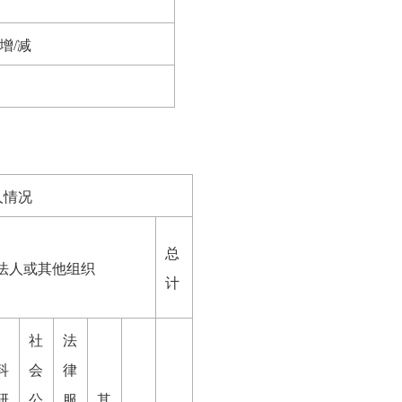
增/减
人情况
总
法人或其他组织
计
社
法
科
会
律
研
公
服
其