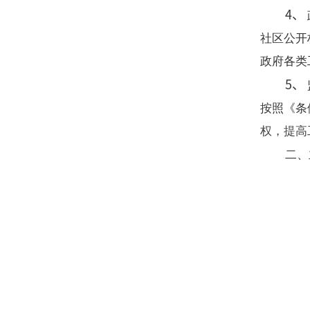
4、 
太平镇
社区公开
永乐镇
政府各类
5、 
崇文镇
按照《条
高庄镇
权，提高
二、