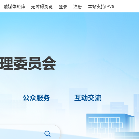
|
融媒体矩阵
无障碍浏览
登录
注册
本站支持IPV6
公众服务
互动交流
——
——