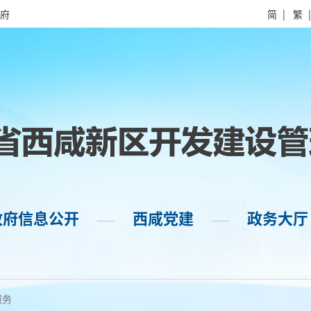
府
简
|
繁
政府信息公开
西咸党建
政务大厅
——
——