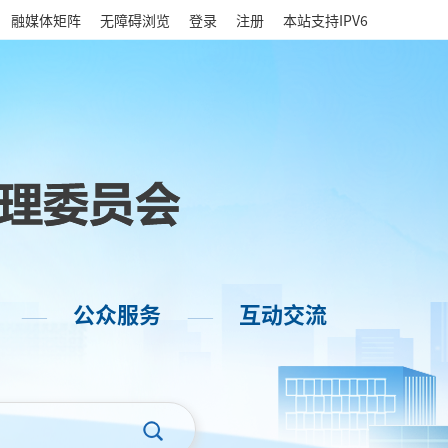
|
融媒体矩阵
无障碍浏览
登录
注册
本站支持IPV6
公众服务
互动交流
——
——