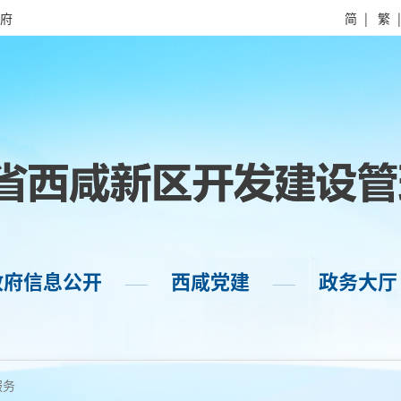
府
简
|
繁
政府信息公开
西咸党建
政务大厅
——
——