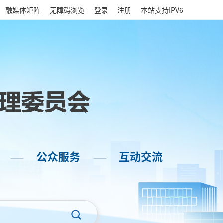
|
融媒体矩阵
无障碍浏览
登录
注册
本站支持IPV6
公众服务
互动交流
——
——