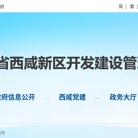
府
简
|
繁
政府信息公开
西咸党建
政务大厅
——
——