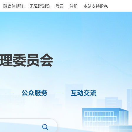
|
融媒体矩阵
无障碍浏览
登录
注册
本站支持IPV6
公众服务
互动交流
——
——