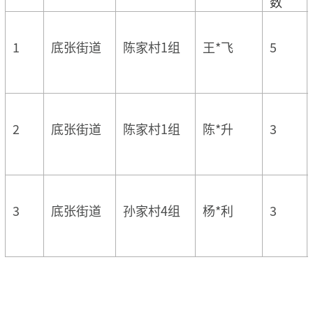
数
1
底张街道
陈家村1组
王*飞
5
2
底张街道
陈家村1组
陈*升
3
3
底张街道
孙家村4组
杨*利
3