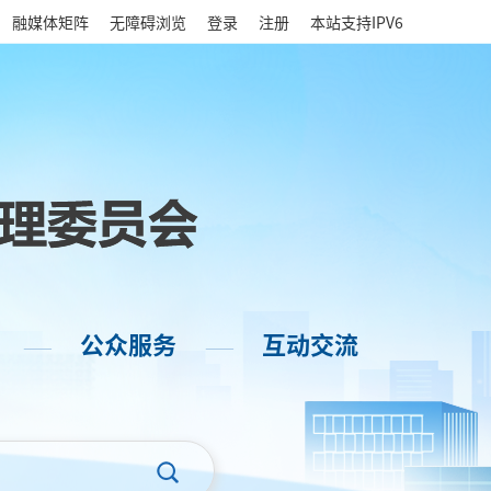
|
融媒体矩阵
无障碍浏览
登录
注册
本站支持IPV6
公众服务
互动交流
——
——