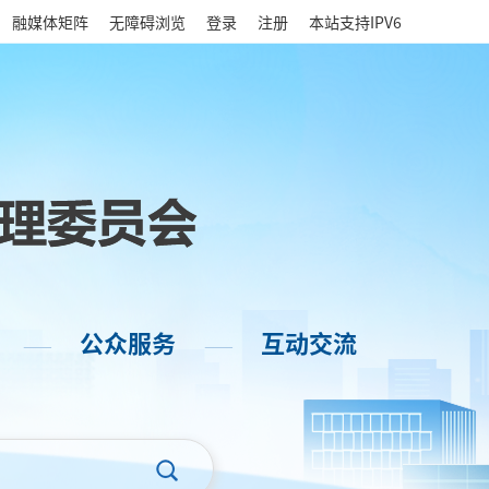
|
融媒体矩阵
无障碍浏览
登录
注册
本站支持IPV6
公众服务
互动交流
——
——