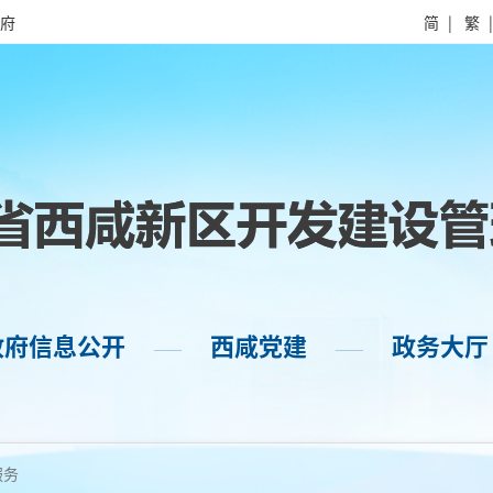
府
简
|
繁
政府信息公开
西咸党建
政务大厅
——
——