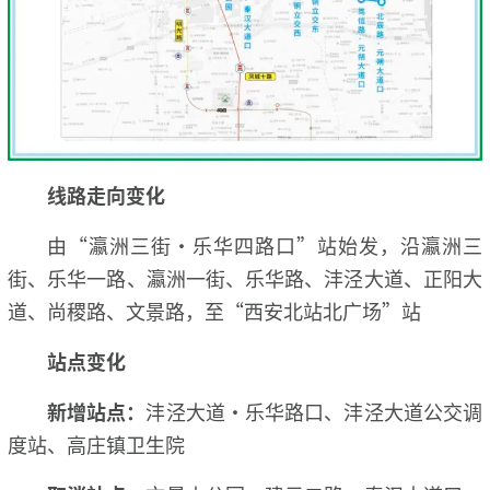
线路走向变化
由“瀛洲三街·乐华四路口”站始发，沿瀛洲三
街、乐华一路、瀛洲一街、乐华路、沣泾大道、正阳大
道、尚稷路、文景路，至“西安北站北广场”站
站点变化
新增站点：
沣泾大道·乐华路口、沣泾大道公交调
度站、高庄镇卫生院