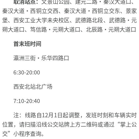
取消站点：
文景山公园、建元二路·秦汉大道口、
秦汉大道·西铜立交西、秦汉大道·西铜立交东、景家
堡、西安工业大学未央校区、武德路北段、武德路·元
朔大道口、笃信路·元朔大道口、北辰路·元朔大道口
首末班时间
瀛洲三街·乐华四路口
6:30-20:00
西安北站北广场
7:10-20:40
注：线路自12月1日起调整，发班时刻和车辆实时
位置，请扫描沿线公交站牌上方二维码或通过“掌上公
交”小程序查询。