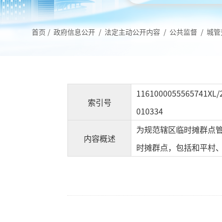
首页
/
政府信息公开
/
法定主动公开内容
/
公共监督
/
城管
1161000055565741XL/
索引号
010334
为规范辖区临时摊群点
内容概述
时摊群点，包括和平村