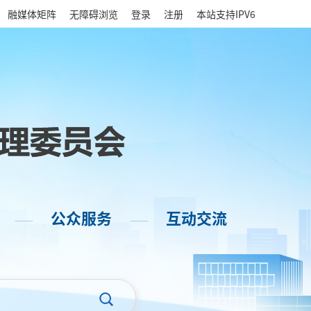
|
融媒体矩阵
无障碍浏览
登录
注册
本站支持IPV6
公众服务
互动交流
——
——