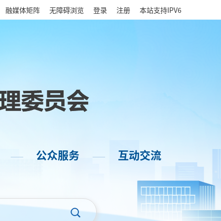
|
融媒体矩阵
无障碍浏览
登录
注册
本站支持IPV6
公众服务
互动交流
——
——