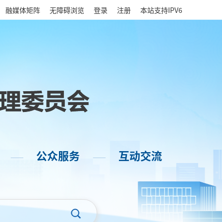
|
融媒体矩阵
无障碍浏览
登录
注册
本站支持IPV6
公众服务
互动交流
——
——