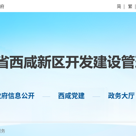
府
简
|
繁
政府信息公开
西咸党建
政务大厅
——
——