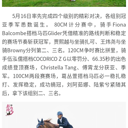
5月16日率先完成四个级别的精彩对决，各组别冠
亚季军悉数诞生。 80CM计分赛中，骑手Fiona
Balcombe搭档马匹Glider凭借精准的路线判断和稳定
的赛场节奏斩获冠军，贾熙越与坐骑扎可、王炜尧与坐
骑Browny分列第二、三名。120CM争时赛比拼里，骑
手伍泓儒搭档COCORICO Z G以零罚分、66.35秒的出色
成绩登顶赛场，Christella Tang、傅霄龙分获亚、季
军。100CM两段赛赛场，葛丛萱搭档马匹必一稳扎稳
打、发挥稳定，成功摘冠，刘阿茹娜、陆紫兮紧随其
后，拿下该组别二、三名。