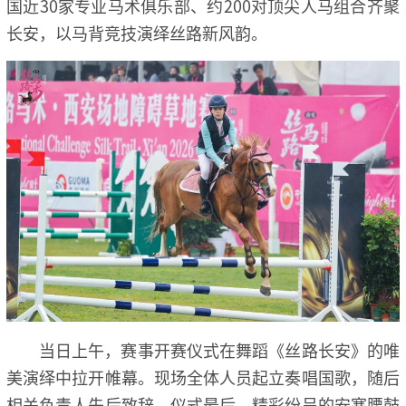
国近30家专业马术俱乐部、约200对顶尖人马组合齐聚
长安，以马背竞技演绎丝路新风韵。
当日上午，赛事开赛仪式在舞蹈《丝路长安》的唯
美演绎中拉开帷幕。现场全体人员起立奏唱国歌，随后
相关负责人先后致辞。仪式最后，精彩纷呈的安塞腰鼓