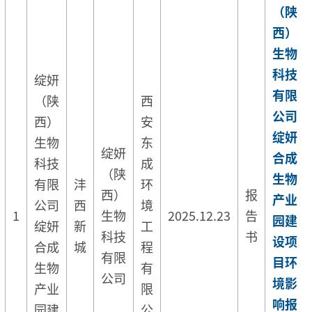
（陕
西）
生物
科技
绽妍
有限
（陕
西
公司
西）
安
绽妍
生物
东
绽妍
合成
科技
成
（陕
生物
有限
沣
环
西）
报
产业
公司
西
境
1
生物
2025.12.23
告
园建
绽妍
新
工
科技
书
设项
合成
城
程
有限
目环
生物
有
公司
境影
产业
限
响报
园建
公