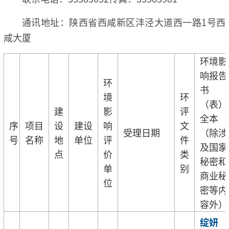
通讯地址：陕西省西咸新区沣泾大道西一路1号西
咸大厦
环境影
响报告
环
书
境
环
（表）
建
影
评
全本
序
项目
设
建设
响
文
受理日期
（除涉
号
名称
地
单位
评
件
及国家
点
价
类
秘密和
单
别
商业秘
位
密等内
容外）
绽妍