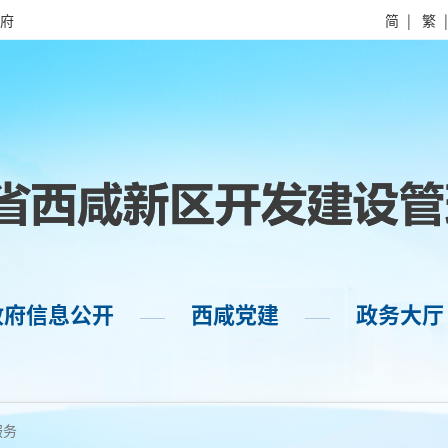
府
简
|
繁
政府信息公开
西咸党建
政务大厅
——
——