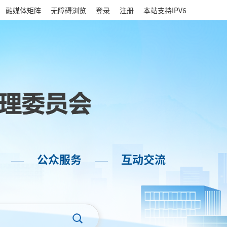
|
融媒体矩阵
无障碍浏览
登录
注册
本站支持IPV6
公众服务
互动交流
——
——