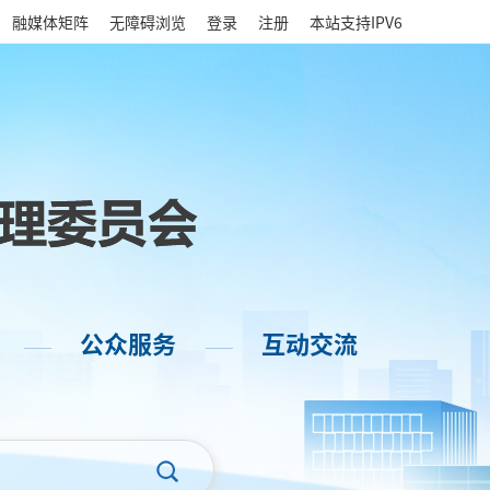
|
融媒体矩阵
无障碍浏览
登录
注册
本站支持IPV6
公众服务
互动交流
——
——