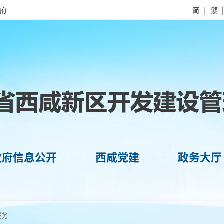
府
简
|
繁
政府信息公开
西咸党建
政务大厅
——
——