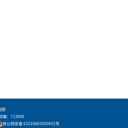
地图
邮编：712000
陕公网安备 61019602000052号