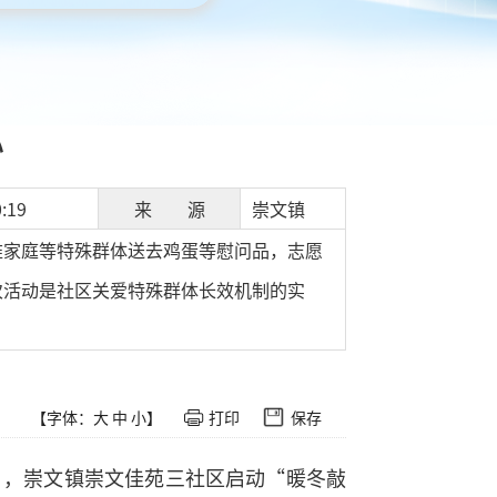
心
:19
来 源
崇文镇
难家庭等特殊群体送去鸡蛋等慰问品，志愿
次活动是社区关爱特殊群体长效机制的实
【字体：
大
中
小
】
打印
保存
日，崇文镇崇文佳苑三社区启动“暖冬敲