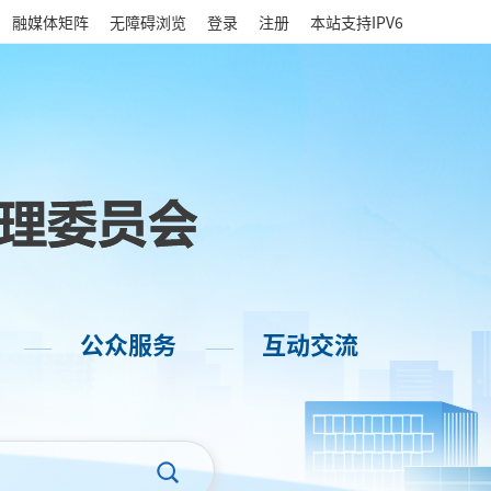
|
融媒体矩阵
无障碍浏览
登录
注册
本站支持IPV6
公众服务
互动交流
——
——