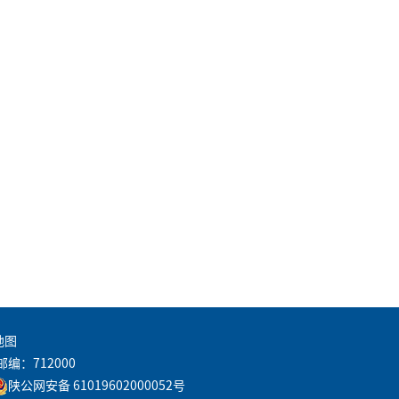
地图
邮编：712000
陕公网安备 61019602000052号