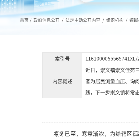
首页
/
政府信息公开
/
法定主动公开内容
/
组织机构
/
镇街
索引号
1161000055565741XL/
近日，崇文镇崇文佳苑
内容概述
者为居民测量血压、询
践，下一步崇文镇将常
凛冬已至，寒意渐浓，为给辖区孤