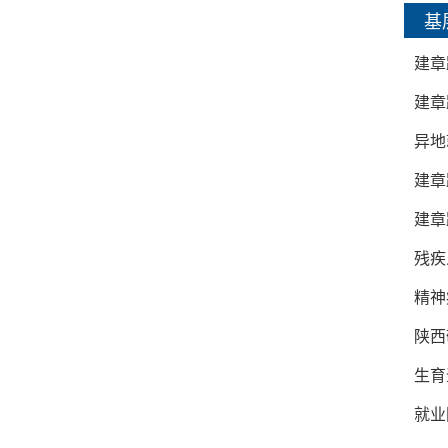
基
建章
建章
异地
建章
建章
残疾
精神
陕西
生育
就业