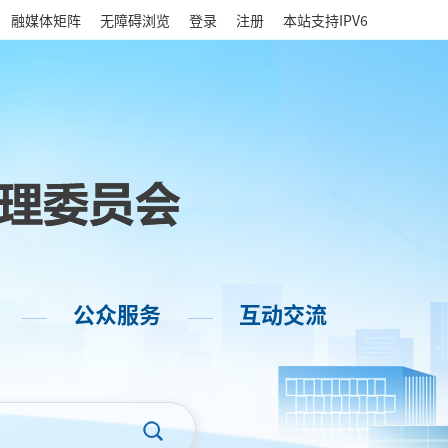
|
融媒体矩阵
无障碍浏览
登录
注册
本站支持IPV6
公众服务
互动交流
——
——