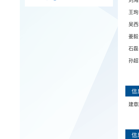
王珣
吴西
姜毅
石磊
孙超
信
建章
信