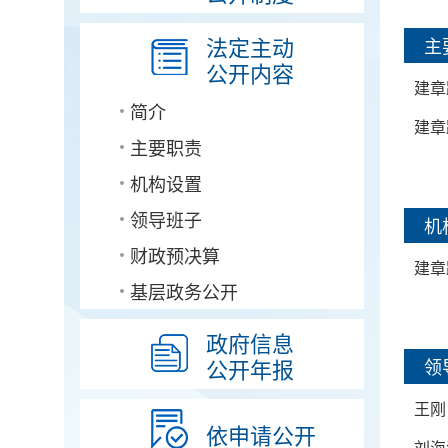
法定主动
主
公开内容
建章
简介
建章
主要职责
机构设置
领导班子
机
财政预决算
建章
基层政务公开
政府信息
公开年报
领
王刚
依申请公开
刘海