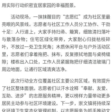
用实际行动织密宜居家园的幸福图景。
活动现场，一抹抹醒目的“志愿红”成为社区里最
亮眼的风景线。志愿者与社区工作人员分工协作、干劲
十足：人行道上，大家手持扫帚、簸箕，细致清扫落叶
与散落杂物；住宅区绿化带旁，大家耐心归拢枯枝碎
叶，不放过一处卫生死角；木质休闲平台与户外活动区
里，志愿者们拿着拖把、抹布，反复擦拭地面与桌椅缝
隙；楼栋出入口处，工作人员紧握拖把仔细清洁玻璃门
周边地面，让通行区域清爽洁净。
此次行动全方位覆盖社区主要公共区域，有效提升
了社区整体面貌。志愿者们以汗水诠释“奉献、友爱、
互助、进步”的志愿服务精神，更以榜样力量带动更多
居民主动参与社区环境建设。下一步，崇文镇将持续深
化环境卫生常态化管理机制，以志愿服务为抓手推动文