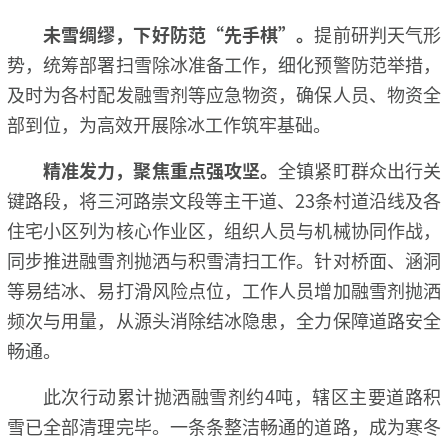
未雪绸缪，下好防范“先手棋”。
提前研判天气形
势，统筹部署扫雪除冰准备工作，细化预警防范举措，
及时为各村配发融雪剂等应急物资，确保人员、物资全
部到位，为高效开展除冰工作筑牢基础。
精准发力，聚焦重点强攻坚。
全镇紧盯群众出行关
键路段，将三河路崇文段等主干道、23条村道沿线及各
住宅小区列为核心作业区，组织人员与机械协同作战，
同步推进融雪剂抛洒与积雪清扫工作。针对桥面、涵洞
等易结冰、易打滑风险点位，工作人员增加融雪剂抛洒
频次与用量，从源头消除结冰隐患，全力保障道路安全
畅通。
此次行动累计抛洒融雪剂约4吨，辖区主要道路积
雪已全部清理完毕。一条条整洁畅通的道路，成为寒冬