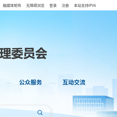
|
融媒体矩阵
无障碍浏览
登录
注册
本站支持IPV6
公众服务
互动交流
——
——