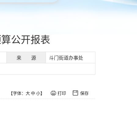
预算公开报表
来 源
斗门街道办事处
【字体：
大
中
小
】
打印
保存