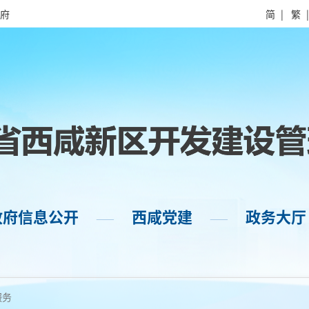
府
简
|
繁
政府信息公开
西咸党建
政务大厅
——
——