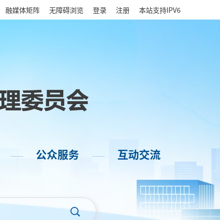
|
融媒体矩阵
无障碍浏览
登录
注册
本站支持IPV6
公众服务
互动交流
——
——