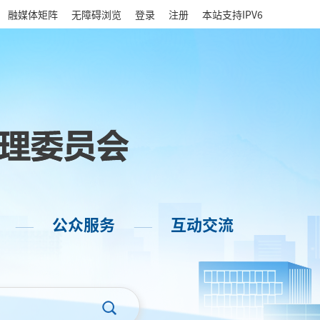
|
融媒体矩阵
无障碍浏览
登录
注册
本站支持IPV6
公众服务
互动交流
——
——