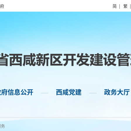
府
简
|
繁
政府信息公开
西咸党建
政务大厅
——
——