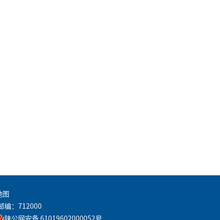
地图
邮编：712000
陕公网安备 61019602000052号