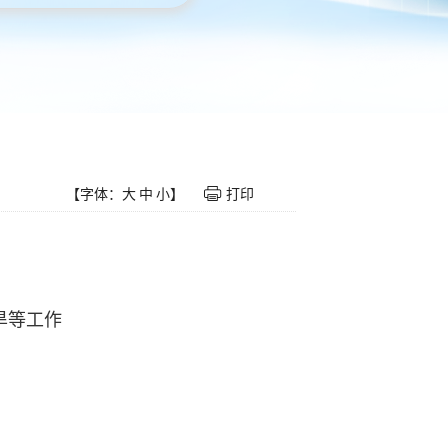
【字体：
大
中
小
】
打印
旱等工作