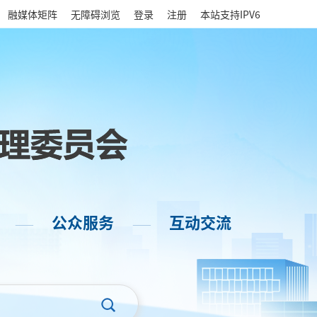
|
融媒体矩阵
无障碍浏览
登录
注册
本站支持IPV6
公众服务
互动交流
——
——