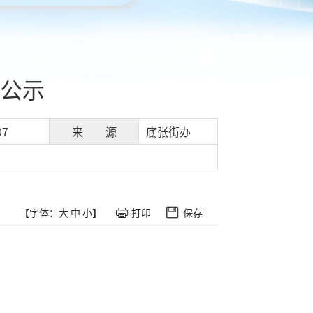
公示
07
来 源
底张街办
【字体：
大
中
小
】
打印
保存