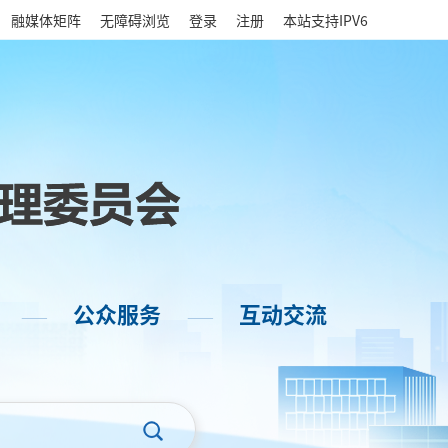
|
融媒体矩阵
无障碍浏览
登录
注册
本站支持IPV6
公众服务
互动交流
——
——