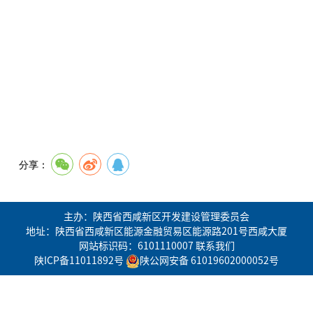
分享：
主办：陕西省西咸新区开发建设管理委员会
地址：陕西省西咸新区能源金融贸易区能源路201号西咸大厦
网站标识码：6101110007
联系我们
陕ICP备11011892号
陕公网安备 61019602000052号