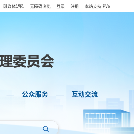
|
融媒体矩阵
无障碍浏览
登录
注册
本站支持IPV6
公众服务
互动交流
——
——