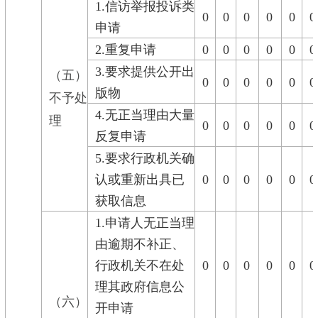
1.信访举报投诉类
0
0
0
0
0
0
申请
2.重复申请
0
0
0
0
0
0
3.要求提供公开出
（五）
0
0
0
0
0
0
版物
不予处
4.无正当理由大量
理
0
0
0
0
0
0
反复申请
5.要求行政机关确
认或重新出具已
0
0
0
0
0
0
获取信息
1.申请人无正当理
由逾期不补正、
行政机关不在处
0
0
0
0
0
0
理其政府信息公
（六）
开申请