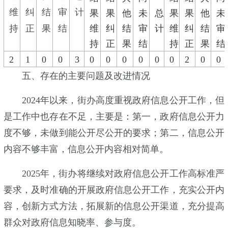
维
纠
结
审
计
果
果
他
未
总
果
果
他
未
持
正
果
结
维
纠
结
审
计
维
纠
结
审
持
正
果
结
持
正
果
结
2
1
0
0
3
0
0
0
0
0
0
2
0
0
五、存在的主要问题及改进情况
2024年以来，街办高度重视政府信息公开工作，但
是工作中也存在不足，主要是：第一，政府信息公开力
度不够，未做到能公开尽公开的要求；第二，信息公开
内容不够丰富，信息公开内容相对简单。
2025年，街办将继续对政府信息公开工作高标准严
要求，及时准确的开展政府信息公开工作，充实公开内
容，创新方式方法，拓展新的信息公开渠道，充分提高
群众对政府信息知晓率、参与度。