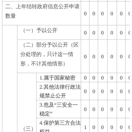
二、上年结转政府信息公开申请
0
0
0
0
0
0
数量
（一）予以公开
0
0
0
0
0
0
（二）部分予以公开（区
分处理的，只计这一情
0
0
0
0
0
0
形，不计其他情形）
1.属于国家秘密
0
0
0
0
0
0
2.其他法律行政法
0
0
0
0
0
0
规禁止公开
3.危及“三安全一
0
0
0
0
0
0
稳定”
4.保护第三方合法
1
0
0
0
0
0
（三）
权益