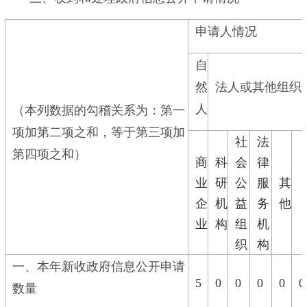
申请人情况
自
然
法人或其他组织
人
（本列数据的勾稽关系为：第一
项加第二项之和，等于第三项加
社
法
第四项之和）
商
科
会
律
业
研
公
服
其
企
机
益
务
他
业
构
组
机
织
构
一、本年新收政府信息公开申请
5
0
0
0
0
0
数量