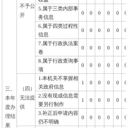
不予公
5.属于三类内部事
0
0
0
0
0
0
开
务信息
6.属于四类过程性
0
0
0
0
0
0
信息
7.属于行政执法案
0
0
0
0
0
0
卷
8.属于行政查询事
0
0
0
0
0
0
项
1.本机关不掌握相
1
0
0
0
0
0
关政府信息
（四）
三、
2.没有现成信息需
无法提
本年
1
0
0
0
0
0
要另行制作
供
度办
3.补正后申请内容
理结
0
0
0
0
0
0
仍不明确
果