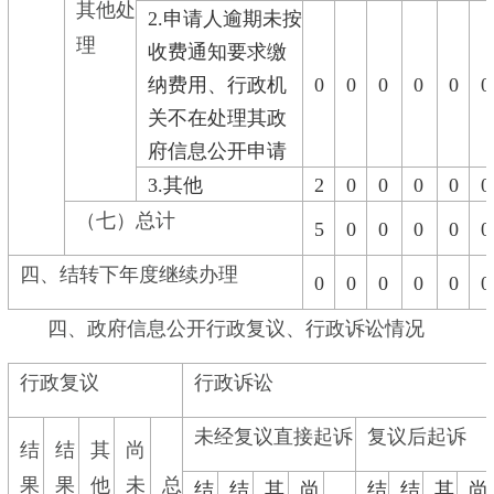
其他处
2.申请人逾期未按
理
收费通知要求缴
纳费用、行政机
0
0
0
0
0
0
关不在处理其政
府信息公开申请
3.其他
2
0
0
0
0
0
（七）总计
5
0
0
0
0
0
四、结转下年度继续办理
0
0
0
0
0
0
四、政府信息公开行政复议、行政诉讼情况
行政复议
行政诉讼
未经复议直接起诉
复议后起诉
结
结
其
尚
果
果
他
未
总
结
结
其
尚
结
结
其
尚