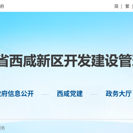
府
简
|
繁
政府信息公开
西咸党建
政务大厅
——
——