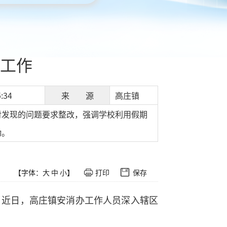
工作
:34
来 源
高庄镇
对发现的问题要求整改，强调学校利用假期
动。
【字体：
大
中
小
】
打印
保存
，近日，高庄镇安消办工作人员深入辖区