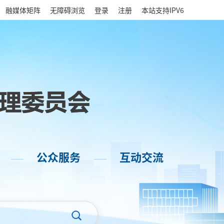
|
融媒体矩阵
无障碍浏览
登录
注册
本站支持IPV6
公众服务
互动交流
——
——