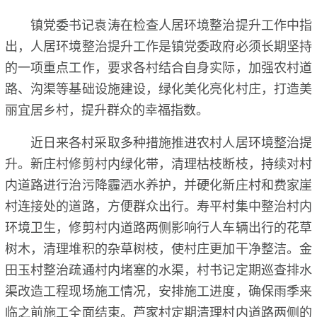
镇党委书记袁涛在检查人居环境整治提升工作中指
出，人居环境整治提升工作是镇党委政府必须长期坚持
的一项重点工作，要求各村结合自身实际，加强农村道
路、沟渠等基础设施建设，绿化美化亮化村庄，打造美
丽宜居乡村，提升群众的幸福指数。
近日来各村采取多种措施推进农村人居环境整治提
升。新庄村修剪村内绿化带，清理枯枝断枝，持续对村
内道路进行治污降霾洒水养护，并硬化新庄村和费家崖
村连接处的道路，方便群众出行。寿平村集中整治村内
环境卫生，修剪村内道路两侧影响行人车辆出行的花草
树木，清理堆积的杂草树枝，使村庄更加干净整洁。金
田玉村整治疏通村内堵塞的水渠，村书记定期巡查排水
渠改造工程现场施工情况，安排施工进度，确保雨季来
临之前施工全面结束。芦家村定期清理村内道路两侧的