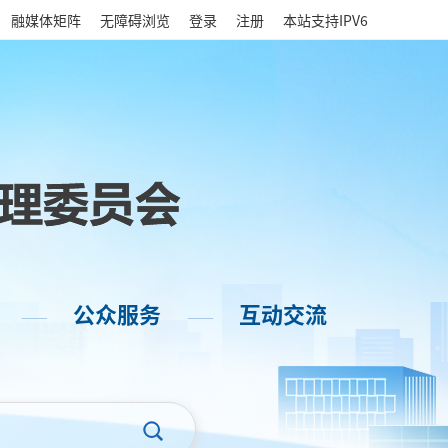
|
融媒体矩阵
无障碍浏览
登录
注册
本站支持IPV6
公众服务
互动交流
——
——