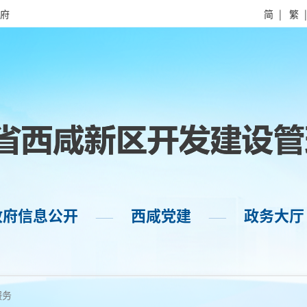
府
简
|
繁
政府信息公开
西咸党建
政务大厅
——
——