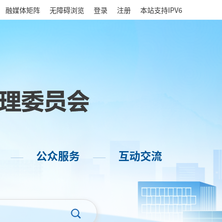
|
融媒体矩阵
无障碍浏览
登录
注册
本站支持IPV6
公众服务
互动交流
——
——