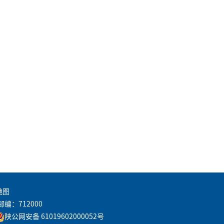
地图
邮编：712000
陕公网安备 61019602000052号