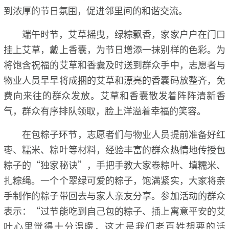
到浓厚的节日氛围，促进邻里间的和谐交流。
端午时节，艾草摇曳，绿粽飘香，家家户户在门口
挂上艾草，戴上香囊，为节日增添一抹别样的色彩。为
将饱含祝福的艾草和香囊及时送到群众手中，志愿者与
物业人员早早将成捆的艾草和漂亮的香囊码放整齐，免
费向来往的群众发放。艾草和香囊散发着阵阵清新香
气，群众有序排队领取，脸上洋溢着幸福的笑容。
在包粽子环节，志愿者们与物业人员提前准备好红
枣、糯米、粽叶等材料，经验丰富的群众热情地传授包
粽子的“独家秘诀”，手把手教大家卷粽叶、填糯米、
扎粽绳。一个个翠绿可爱的粽子，饱满紧实，大家将亲
手制作的粽子带回去与家人亲友分享。参加活动的群众
表示：“过节能吃到自己包的粽子、插上寓意平安的艾
叶心里觉得十分温暖，这才是我们老百姓想要的活