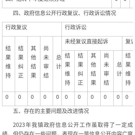
四、政府信息公开行政复议、行政诉讼情况
行政复议
行政诉讼
未经复议直接起诉
复
结
结
其
尚
结
结
其
尚
结
果
果
他
未
总
果
果
他
未
总
果
维
纠
结
审
计
维
纠
结
审
计
维
持
正
果
结
持
正
果
结
持
0
0
0
0
0
0
0
0
0
0
0
五、存在的主要问题及改进情况
2023年我镇政府信息公开工作虽取得了一定成
绩，但仍存在一些问题，表现在一是信息公开内容广度