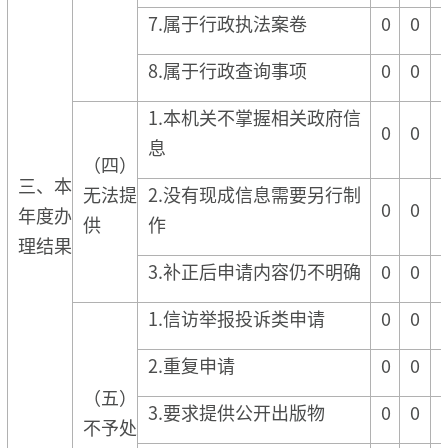
7.属于行政执法案卷
0
0
8.属于行政查询事项
0
0
1.本机关不掌握相关政府信
0
0
息
（四）
三、本
无法提
2.没有现成信息需要另行制
0
0
年度办
供
作
理结果
3.补正后申请内容仍不明确
0
0
1.信访举报投诉类申请
0
0
2.重复申请
0
0
（五）
3.要求提供公开出版物
0
0
不予处