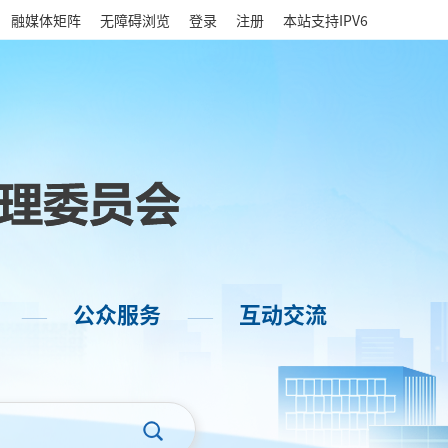
|
融媒体矩阵
无障碍浏览
登录
注册
本站支持IPV6
公众服务
互动交流
——
——