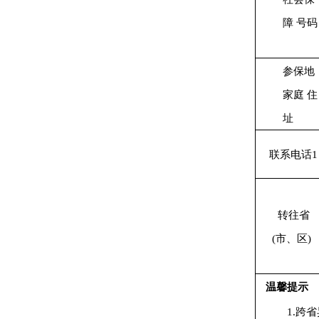
障
号码
参保地
家庭
住
址
联系电话1
转往省
(市、区)
温馨提示
1.跨