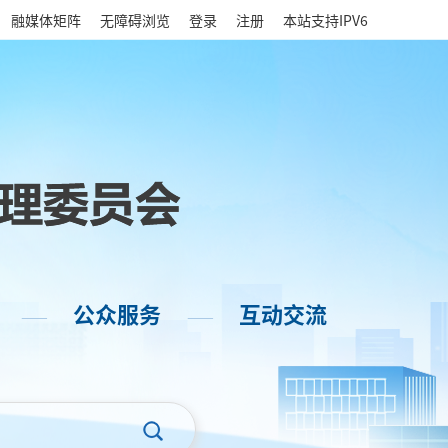
|
融媒体矩阵
无障碍浏览
登录
注册
本站支持IPV6
公众服务
互动交流
——
——