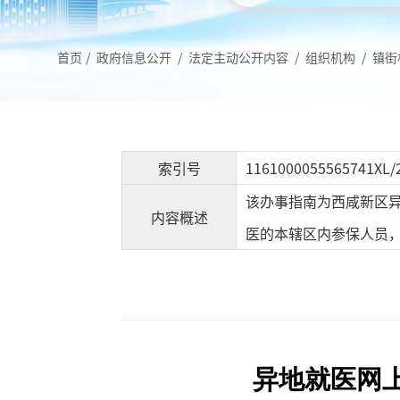
首页
/
政府信息公开
/
法定主动公开内容
/
组织机构
/
镇街
索引号
1161000055565741XL/
该办事指南为西咸新区
内容概述
医的本辖区内参保人员
异地就医网