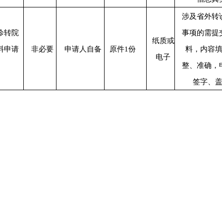
涉及省外转
诊转院
事项的需提
纸质
或
料申请
非必要
申请人自备
原件1份
料，
内容
电子
整、准确，
签字、