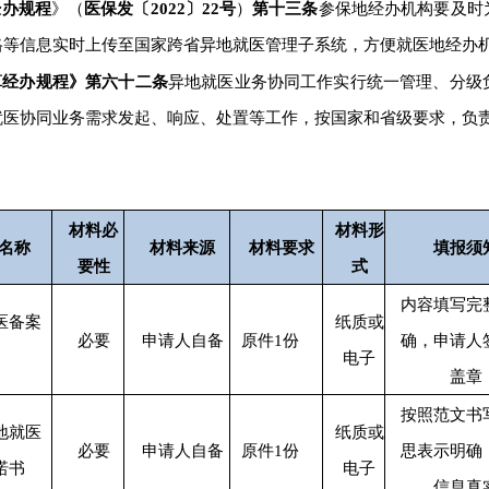
经办规程
》（
医保发〔2022〕22号
）
第十三条
参保地经办机构要及时
格等信息实时上传至国家跨省异地就医管理子系统，方便就医地经办
算经办规程》第六十二条
异地就医业务协同工作实行统一管理、分级
就医协同业务需求发起、响应、处置等工作，按国家和省级要求，负
材料必
材料
形
名称
材料来源
材料要求
填报须
要性
式
内容填写完
医备案
纸质
或
必要
申请人自备
原件1份
确，
申请人
电子
盖章
按照范文书
地就医
纸质
或
必要
申请人自备
原件1份
思表示明确
诺书
电子
信息真