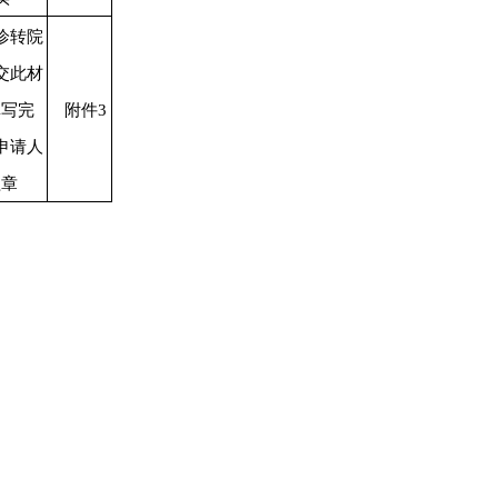
诊转院
交此材
填写完
附件3
申请人
盖章