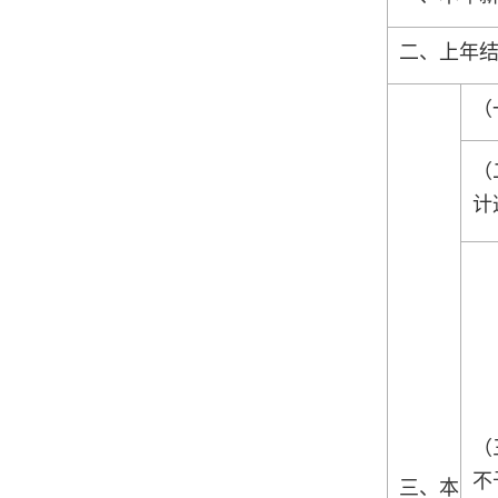
二、上年
（
（
计
（
不
三、本