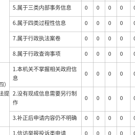
5.属于三类内部事务信息
0
0
0
0
6.属于四类过程性信息
0
0
0
0
7.属于行政执法案卷
0
0
0
0
8.属于行政查询事项
0
0
0
0
1.本机关不掌握相关政府信
0
0
0
0
息
四）
法提
2.没有现成信息需要另行制
0
0
0
0
作
3.补正后申请内容仍不明确
0
0
0
0
1.信访举报投诉类申请
0
0
0
0