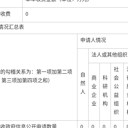
性收费
0
情况汇总表
申请人情况
法人或其他组织
社
据的勾稽关系为：第一项加第二项
自
商
科
会
 第三项加第四项之和）
然
业
研
公
人
企
机
益
业
构
组
织
新收政府信息公开申请数量
0
0
0
0