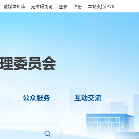
|
融媒体矩阵
无障碍浏览
登录
注册
本站支持IPV6
公众服务
互动交流
——
——