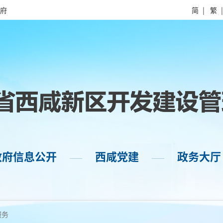
府
简
|
繁
政府信息公开
西咸党建
政务大厅
——
——