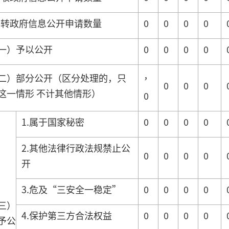
结转政府信息公开申请数量
0
0
0
0
一）予以公开
0
0
0
0
，
二）部分公开（区分处理的，只
0
0
0
这一情形 不计其他情形）
0
1.属于国家秘密
0
0
0
0
2.其他法律行政法规禁止公
0
0
0
0
开
3.危及“三安全一稳定”
0
0
0
0
三）
4.保护第三方合法权益
0
0
0
0
予公