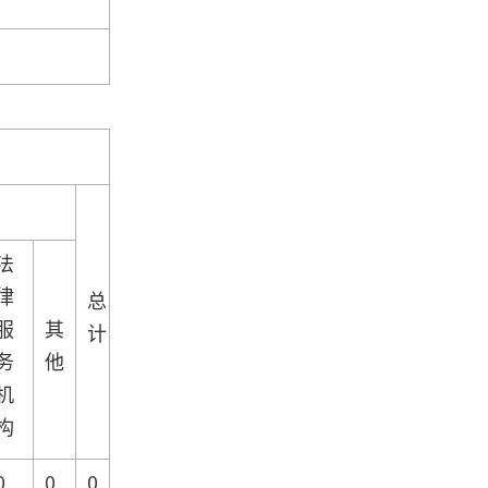
法
律
总
服
其
计
务
他
机
构
0
0
0