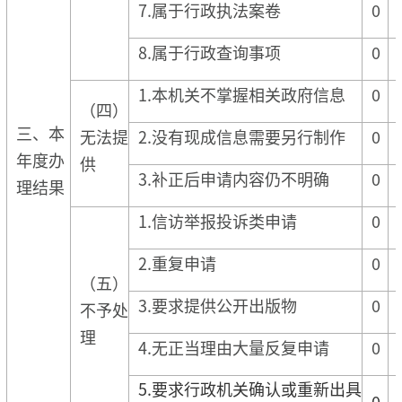
7.属于行政执法案卷
0
8.属于行政查询事项
0
1.本机关不掌握相关政府信息
0
（四）
三、本
无法提
2.没有现成信息需要另行制作
0
年度办
供
3.补正后申请内容仍不明确
0
理结果
1.信访举报投诉类申请
0
2.重复申请
0
（五）
3.要求提供公开出版物
0
不予处
理
4.无正当理由大量反复申请
0
5.要求行政机关确认或重新出具
0