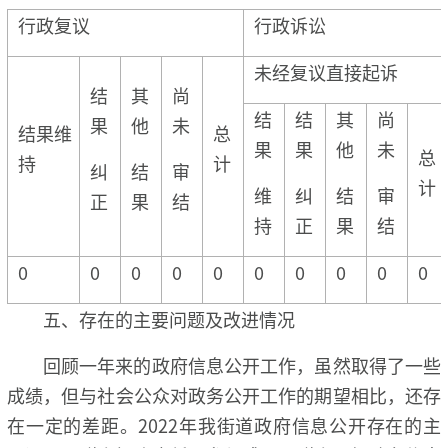
行政复议
行政诉讼
未经复议直接起诉
结
其
尚
结
结
其
尚
果
他
未
结果维
总
果
果
他
未
总
持
计
纠
结
审
计
维
纠
结
审
正
果
结
持
正
果
结
0
0
0
0
0
0
0
0
0
0
五、存在的主要问题及改进情况
回顾一年来的政府信息公开工作，虽然取得了一些
成绩，但与社会公众对政务公开工作的期望相比，还存
在一定的差距。2022年我街道政府信息公开存在的主